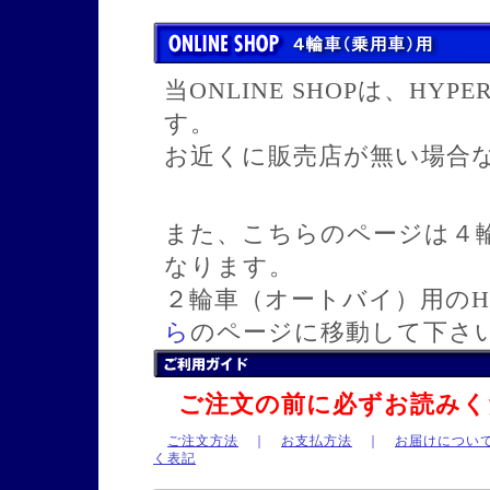
当ONLINE SHOPは、H
す。
お近くに販売店が無い場合
また、こちらのページは４輪車
なります。
２輪車（オートバイ）用のH
ら
のページに移動して下さ
ご注文の前に必ずお読みく
ご注文方法
｜
お支払方法
｜
お届けについ
く表記