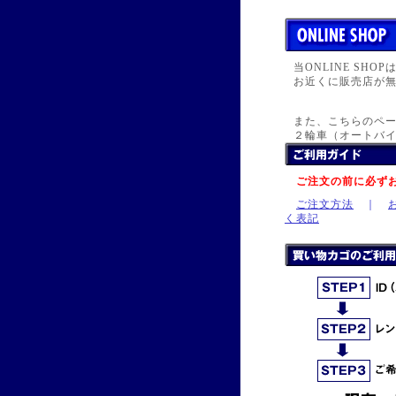
当ONLINE SH
お近くに販売店が
また、こちらのペー
２輪車（オートバイ
ご注文の前に必ず
ご注文方法
｜
く表記