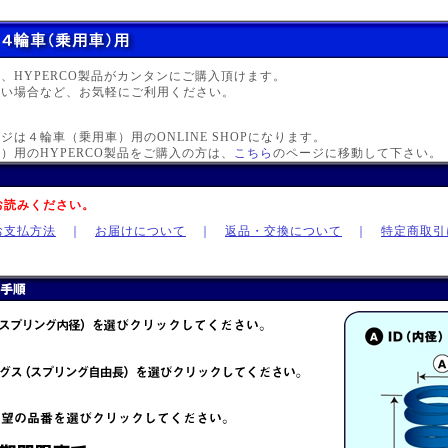
OPは、HYPERCO製品がカンタンにご購入頂けます。
無い場合など、お気軽にご利用ください。
ジは４輪車（乗用車）用のONLINE SHOPになります。
）用のHYPERCO製品をご購入の方は、
こちら
のページに移動して下さい。
お読みください。
お支払方法
｜
お届けについて
｜
返品・交換について
｜
特定商取引