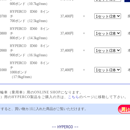
600ポンド（10.7kgf/mm）
HYPERCO ID60 8イン
0700
チ
37,400円
×
廃
700ポンド（12.5kgf/mm）
HYPERCO ID60 8イン
0800
チ
37,400円
×
本
800ポンド（14.3kgf/mm）
HYPERCO ID60 8イン
0900
チ
37,400円
×
本
900ポンド（16.1kgf/mm）
HYPERCO ID60 8イン
チ
1000
37,400円
×
本
1000ポンド
（17.9kgf/mm）
車（乗用車）用のONLINE SHOPになります。
）用のHYPERCO製品をご購入の方は、
こちら
のページに移動して下さい。
すると、買い物カゴに入れた商品がご覧いただけます。