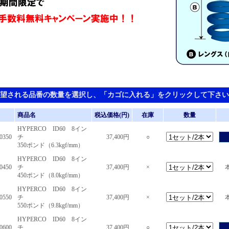
チ
望される品番の数量を選択し、「カゴに入れる」をクリックして下さい
商品名
税込価格(円)
在庫
数量
HYPERCO ID60 8イン
0350
チ
37,400円
○
350ポンド（6.3kgf/mm）
HYPERCO ID60 8イン
0450
チ
37,400円
×
本
450ポンド（8.0kgf/mm）
HYPERCO ID60 8イン
0550
チ
37,400円
×
本
550ポンド（9.8kgf/mm）
HYPERCO ID60 8イン
0600
チ
37,400円
○