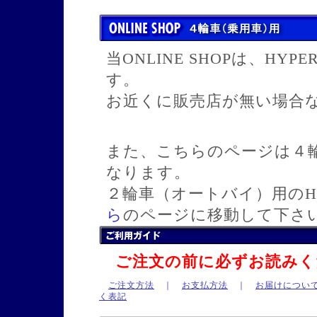
当ONLINE SHOPは、H
す。
お近くに販売店が無い場合
また、こちらのページは４輪車
なります。
２輪車（オートバイ）用のH
ら
のページに移動して下さ
ご注文の前に必ずお読みく
ご注文方法
｜
お支払方法
｜
お届けについ
く表記